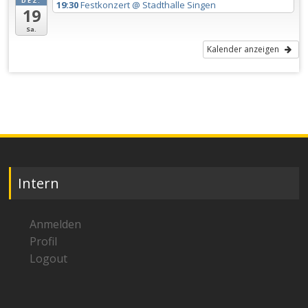
DEZ.
19:30
Festkonzert
@ Stadthalle Singen
19
Sa.
Kalender anzeigen
Intern
Anmelden
Profil
Logout