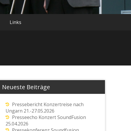
Links
Neueste Beiträge
Pressebericht Konzertreise nach
Ungarn 21.-27.05.2026
Presseecho Konzert SoundFusion
25.04.2026
Pressekonferenz Soundfusion