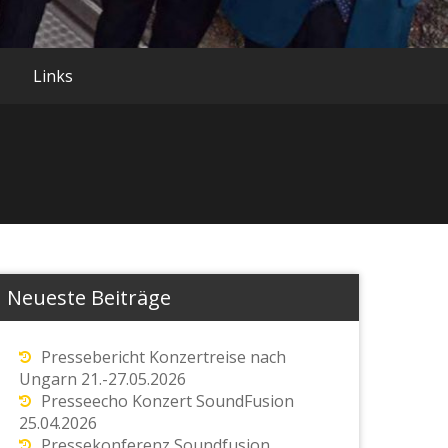
Links
Neueste Beiträge
Pressebericht Konzertreise nach
Ungarn 21.-27.05.2026
Presseecho Konzert SoundFusion
25.04.2026
Pressekonferenz Soundfusion