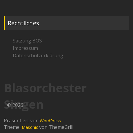
Rechtliches
Satzung BOS
Impressum
Datenschutzerklärung
Blasorchester
Singen
© 2026
Präsentiert von
WordPress
Theme:
von ThemeGrill
Masonic